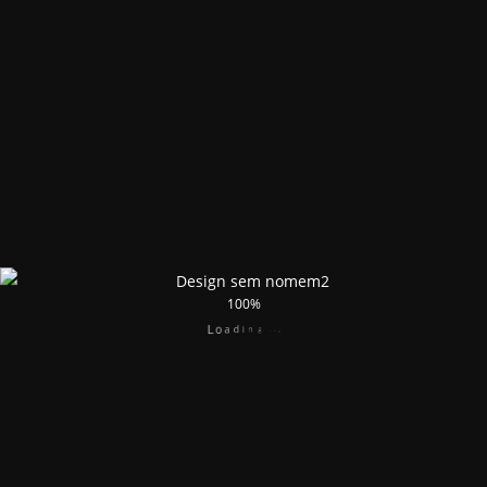
100%
o
a
L
d
i
n
g
.
.
.