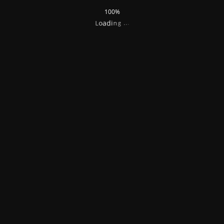
100%
.
.
g
.
n
i
d
a
o
L