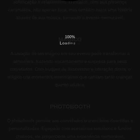
sofisticação e relaxamento. O músico, com sua presença
carismática, não apenas toca, mas também narra uma história
através de sua música, tornando o evento memorável.
100%
MÁGICO
i
d
n
a
g
o
.
L
.
.
A atuação de um mágico em seu evento pode transformar a
atmosfera, trazendo encantamento e surpresa para seus
convidados. Com truques de ilusionismo e interação direta, o
mágico cria momentos memoráveis que cativam tanto crianças
quanto adultos.
PHOTOBOOTH
O photobooth permite aos convidados tirarem fotos divertidas e
personalizadas. Equipado com acessórios temáticos e fundos
criativos, ele proporciona uma experiência memorável,