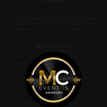
KARAOKE
O karaokê é uma forma divertida e interativa de entretenimento
que reúne pessoas de todas as idades para cantar suas
músicas favoritas. Ele cria um ambiente descontraído, onde os
participantes podem expressar Oo seu talento musical.
MÚSICA AO VIVO
Num casamento, uma festa de aniversário ou uma
confraternização corporativa, músicos ao vivo trazem uma
energia contagiante que grava cada momento na memória dos
convidados.
SAXOFONISTA
O Saxofone parece envolver os convidados numa atmosfera de