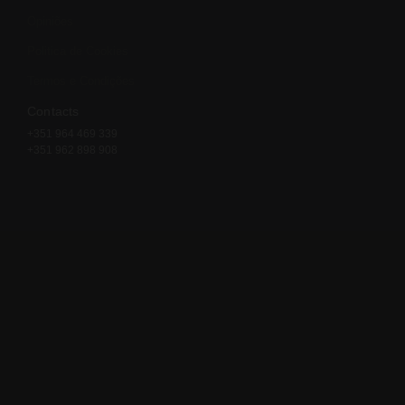
Opiniões
Politica de Cookies
Termos e Condições
Contacts
+351 964 469 339
+351 962 898 908